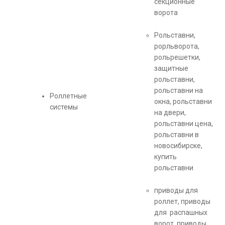
секционные
ворота
Рольставни,
рорльворота,
рольрешетки,
защитные
рольставни,
рольставни на
Роллетные
окна, рольставни
системы
на двери,
рольставни цена,
рольставни в
новосибирске,
купить
рольставни
приводы для
роллет, приводы
для распашных
ворот, приводы