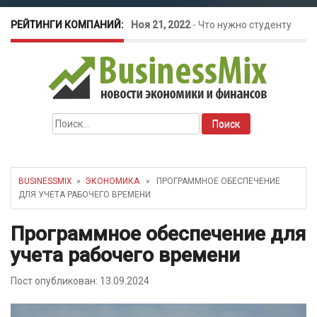
РЕЙТИНГИ КОМПАНИЙ:
Ноя 21, 2022
-
Что нужно студенту
для открытия бизнеса?
Окт 26, 2022
-
Телефония для
Найти:
amoCRM: лучшие инструменты для
бизнеса
BUSINESSMIX
»
ЭКОНОМИКА
» ПРОГРАММНОЕ ОБЕСПЕЧЕНИЕ
ДЛЯ УЧЕТА РАБОЧЕГО ВРЕМЕНИ
Май 16, 2022
-
Курсовые колебания:
Программное обеспечение для
как защитить свой бизнес?
учета рабочего времени
Пост опубликован: 13.09.2024