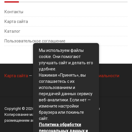
Контакты
Карта сайта
Каталог
Пользовательское соглашение
Мы используем файлы
cookie. Они помогают
улучшать сайт и делать его
удобнее.
Нажимая «Принять», вы
Карта сайта
—
Контакты
—
Политика конфиденциальности
соглашаетесь с их
использованием и
передачей данных сервису
веб-аналитики. Если нет —
измените настройки
Copyright © 2026
BusinessMix
- Экономика и финансы
браузера или покиньте
Копирование материалов разрешается, только с
сайт.
размещением активной ссылки на сайт
BusinessMix
Политика обработки
персональных данных и