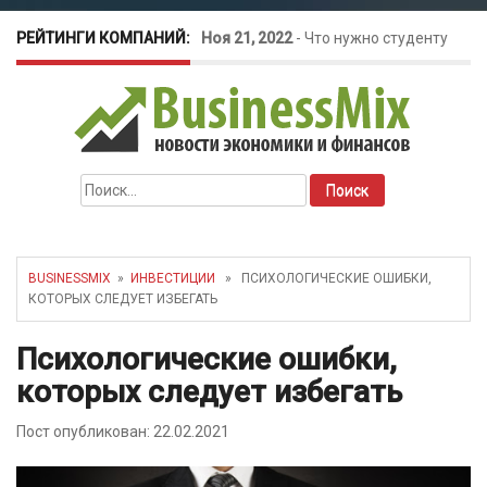
РЕЙТИНГИ КОМПАНИЙ:
Ноя 21, 2022
-
Что нужно студенту
для открытия бизнеса?
Окт 26, 2022
-
Телефония для
Найти:
amoCRM: лучшие инструменты для
бизнеса
BUSINESSMIX
»
ИНВЕСТИЦИИ
» ПСИХОЛОГИЧЕСКИЕ ОШИБКИ,
КОТОРЫХ СЛЕДУЕТ ИЗБЕГАТЬ
Май 16, 2022
-
Курсовые колебания:
Психологические ошибки,
как защитить свой бизнес?
которых следует избегать
Пост опубликован: 22.02.2021