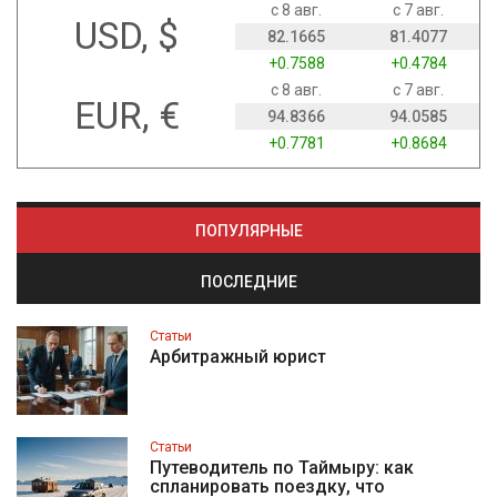
с 8 авг.
с 7 авг.
USD, $
82.1665
81.4077
+0.7588
+0.4784
с 8 авг.
с 7 авг.
EUR, €
94.8366
94.0585
+0.7781
+0.8684
ПОПУЛЯРНЫЕ
ПОСЛЕДНИЕ
Статьи
Арбитражный юрист
Статьи
Путеводитель по Таймыру: как
спланировать поездку, что