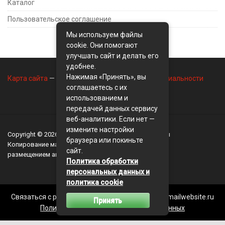
Каталог
Пользовательское соглашение
Мы используем файлы
cookie. Они помогают
улучшать сайт и делать его
удобнее.
Нажимая «Принять», вы
Карта сайта
—
Контакты
—
Политика конфиденциальности
соглашаетесь с их
использованием и
передачей данных сервису
веб-аналитики. Если нет —
измените настройки
Copyright © 2026
BusinessMix
- Экономика и финансы
браузера или покиньте
Копирование материалов разрешается, только с
сайт.
размещением активной ссылки на сайт
BusinessMix
Политика обработки
персональных данных и
политика cookie
Связаться с редакцией сайта: businessmix.ru@mailwebsite.ru
Принять
Политика обработки персональных данных