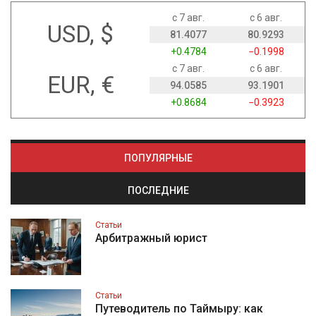
с 7 авг.
с 6 авг.
USD, $
81.4077
80.9293
+0.4784
−0.1998
с 7 авг.
с 6 авг.
EUR, €
94.0585
93.1901
+0.8684
−0.3923
ПОПУЛЯРНЫЕ
ПОСЛЕДНИЕ
Статьи
Арбитражный юрист
Статьи
Путеводитель по Таймыру: как