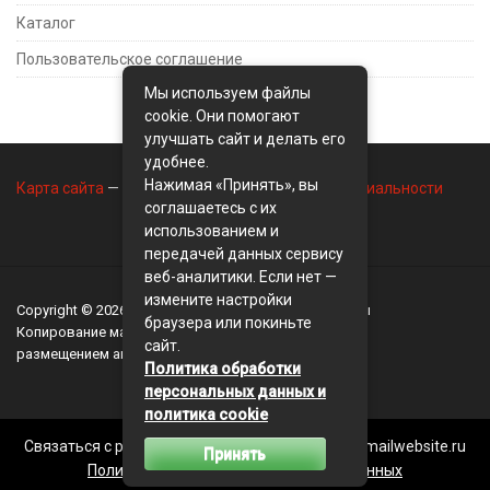
Каталог
Пользовательское соглашение
Мы используем файлы
cookie. Они помогают
улучшать сайт и делать его
удобнее.
Нажимая «Принять», вы
Карта сайта
—
Контакты
—
Политика конфиденциальности
соглашаетесь с их
использованием и
передачей данных сервису
веб-аналитики. Если нет —
измените настройки
Copyright © 2026
BusinessMix
- Экономика и финансы
браузера или покиньте
Копирование материалов разрешается, только с
сайт.
размещением активной ссылки на сайт
BusinessMix
Политика обработки
персональных данных и
политика cookie
Связаться с редакцией сайта: businessmix.ru@mailwebsite.ru
Принять
Политика обработки персональных данных