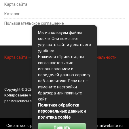
Карта сайта
Каталог
Пользовательское соглашение
Мы используем файлы
cookie. Они помогают
улучшать сайт и делать его
удобнее.
Нажимая «Принять», вы
Карта сайта
—
Контакты
—
Политика конфиденциальности
соглашаетесь с их
использованием и
передачей данных сервису
веб-аналитики. Если нет —
измените настройки
Copyright © 2026
BusinessMix
- Экономика и финансы
браузера или покиньте
Копирование материалов разрешается, только с
сайт.
размещением активной ссылки на сайт
BusinessMix
Политика обработки
персональных данных и
политика cookie
Связаться с редакцией сайта: businessmix.ru@mailwebsite.ru
Принять