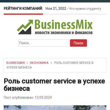
РЕЙТИНГИ КОМПАНИЙ:
Ноя 21, 2022
-
Что нужно студенту
для открытия бизнеса?
Окт 26, 2022
-
Телефония для
Найти:
amoCRM: лучшие инструменты для
бизнеса
BUSINESSMIX
»
ЭКОНОМИКА
» РОЛЬ CUSTOMER SERVICE В
УСПЕХЕ БИЗНЕСА
Май 16, 2022
-
Курсовые колебания:
Роль customer service в успехе
как защитить свой бизнес?
бизнеса
Пост опубликован: 13.09.2024