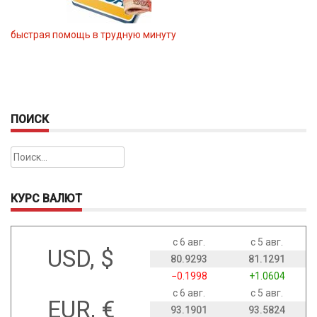
быстрая помощь в трудную минуту
ПОИСК
Найти:
КУРС ВАЛЮТ
с 6 авг.
с 5 авг.
USD, $
80.9293
81.1291
−0.1998
+1.0604
с 6 авг.
с 5 авг.
EUR, €
93.1901
93.5824