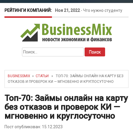
РЕЙТИНГИ КОМПАНИЙ:
Ноя 21, 2022
-
Что нужно студенту
для открытия бизнеса?
Окт 26, 2022
-
Телефония для
Найти:
amoCRM: лучшие инструменты для
бизнеса
BUSINESSMIX
»
СТАТЬИ
» ТОП-70: ЗАЙМЫ ОНЛАЙН НА КАРТУ БЕЗ
ОТКАЗОВ И ПРОВЕРОК КИ — МГНОВЕННО И КРУГЛОСУТОЧНО
Май 16, 2022
-
Курсовые колебания:
Топ-70: Займы онлайн на карту
как защитить свой бизнес?
без отказов и проверок КИ —
мгновенно и круглосуточно
Пост опубликован: 15.12.2023