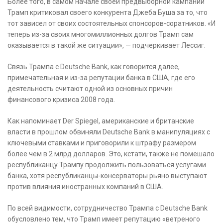
Более того, в самом начале своей предвыборной кампании
Трамп критиковал своего конкурента Джеба Буша за то, что
тот зависел от своих состоятельных спонсоров-соратников. «И
теперь из-за своих многомиллионных долгов Трамп сам
оказывается в такой же ситуации», — подчеркивает Лессиг.
Связь Трампа с Deutschе Bank, как говорится далее,
примечательная и из-за репутации банка в США, где его
деятельность считают одной из основных причин
финансового кризиса 2008 года.
Как напоминает Der Spiegel, американские и британские
власти в прошлом обвиняли Deutsche Bank в манипуляциях с
ключевыми ставками и приговорили к штрафу размером
более чем в 2 млрд долларов. Это, кстати, также не помешало
республиканцу Трампу продолжить пользоваться услугами
банка, хотя республиканцы-консерваторы рьяно выступают
против влияния иностранных компаний в США.
По всей видимости, сотрудничество Трампа с Deutsche Bank
обусловлено тем, что Трамп имеет репутацию «ветреного