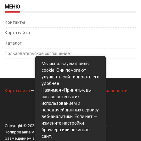
МЕНЮ
Контакты
Карта сайта
Каталог
Пользовательское соглашение
Мы используем файлы
cookie. Они помогают
улучшать сайт и делать его
удобнее.
Нажимая «Принять», вы
Карта сайта
—
Контакты
—
Политика конфиденциальности
соглашаетесь с их
использованием и
передачей данных сервису
веб-аналитики. Если нет —
измените настройки
Copyright © 2026
BusinessMix
- Экономика и финансы
браузера или покиньте
Копирование материалов разрешается, только с
сайт.
размещением активной ссылки на сайт
BusinessMix