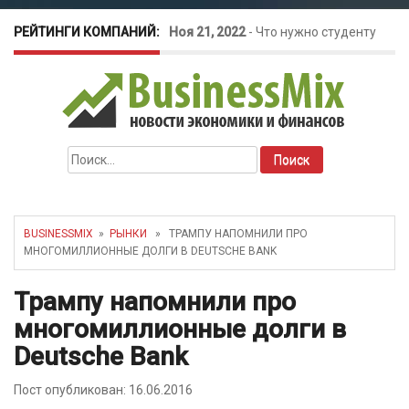
РЕЙТИНГИ КОМПАНИЙ:
Ноя 21, 2022
-
Что нужно студенту
для открытия бизнеса?
Окт 26, 2022
-
Телефония для
Найти:
amoCRM: лучшие инструменты для
бизнеса
BUSINESSMIX
»
РЫНКИ
» ТРАМПУ НАПОМНИЛИ ПРО
МНОГОМИЛЛИОННЫЕ ДОЛГИ В DEUTSCHE BANK
Май 16, 2022
-
Курсовые колебания:
Трампу напомнили про
как защитить свой бизнес?
многомиллионные долги в
Deutsche Bank
Пост опубликован: 16.06.2016