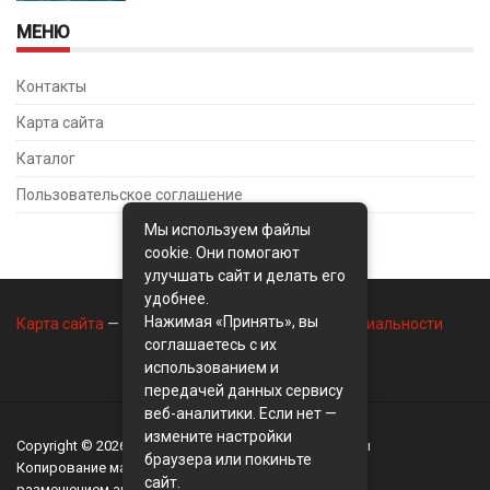
МЕНЮ
Контакты
Карта сайта
Каталог
Пользовательское соглашение
Мы используем файлы
cookie. Они помогают
улучшать сайт и делать его
удобнее.
Нажимая «Принять», вы
Карта сайта
—
Контакты
—
Политика конфиденциальности
соглашаетесь с их
использованием и
передачей данных сервису
веб-аналитики. Если нет —
измените настройки
Copyright © 2026
BusinessMix
- Экономика и финансы
браузера или покиньте
Копирование материалов разрешается, только с
сайт.
размещением активной ссылки на сайт
BusinessMix