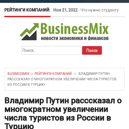
РЕЙТИНГИ КОМПАНИЙ:
Ноя 21, 2022
-
Что нужно студенту
для открытия бизнеса?
Окт 26, 2022
-
Телефония для
Найти:
amoCRM: лучшие инструменты для
бизнеса
BUSINESSMIX
»
РЕЙТИНГИ КОМПАНИЙ
» ВЛАДИМИР ПУТИН
РАСССКАЗАЛ О МНОГОКРАТНОМ УВЕЛИЧЕНИИ ЧИСЛА ТУРИСТОВ
Май 16, 2022
-
Курсовые колебания:
ИЗ РОССИИ В ТУРЦИЮ
как защитить свой бизнес?
Владимир Путин расссказал о
многократном увеличении
числа туристов из России в
Турцию