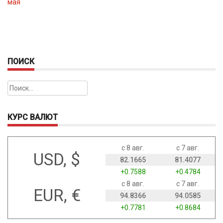
мая
ПОИСК
Найти:
КУРС ВАЛЮТ
с 8 авг.
с 7 авг.
USD, $
82.1665
81.4077
+0.7588
+0.4784
с 8 авг.
с 7 авг.
EUR, €
94.8366
94.0585
+0.7781
+0.8684