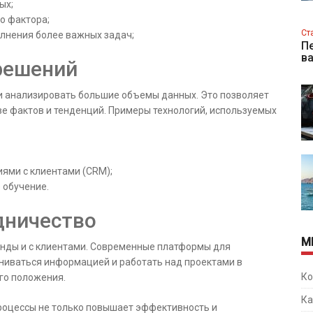
ых;
о фактора;
Ст
лнения более важных задач;
Пе
в
решений
и анализировать большие объемы данных. Это позволяет
е фактов и тенденций. Примеры технологий, используемых
ями с клиентами (CRM);
 обучение.
дничество
М
нды и с клиентами. Современные платформы для
ниваться информацией и работать над проектами в
Ко
го положения.
Ка
процессы не только повышает эффективность и