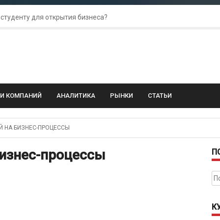
 студенту для открытия бизнеса?
 для amoCRM: лучшие инструменты для бизнеса
колебания: как защитить свой бизнес?
ГИ КОМПАНИЙ
АНАЛИТИКА
РЫНКИ
СТАТЬИ
 НА БИЗНЕС-ПРОЦЕССЫ
бизнес-процессы
П
На
К