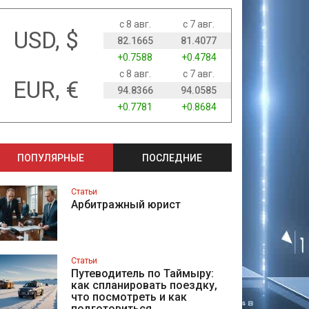
с 8 авг.
с 7 авг.
USD, $
82.1665
81.4077
+0.7588
+0.4784
с 8 авг.
с 7 авг.
EUR, €
94.8366
94.0585
+0.7781
+0.8684
ПОПУЛЯРНЫЕ
ПОСЛЕДНИЕ
Статьи
Арбитражный юрист
Статьи
Путеводитель по Таймыру:
как спланировать поездку,
что посмотреть и как
подготовиться