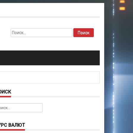
Найти:
ОИСК
йти:
УРС ВАЛЮТ