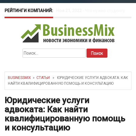
РЕЙТИНГИ КОМПАНИЙ:
Окт 26, 2022
-
Телефония для
amoCRM: лучшие инструменты для
бизнеса
Найти:
Май 16, 2022
-
Курсовые колебания:
как защитить свой бизнес?
BUSINESSMIX
»
СТАТЬИ
» ЮРИДИЧЕСКИЕ УСЛУГИ АДВОКАТА: КАК
НАЙТИ КВАЛИФИЦИРОВАННУЮ ПОМОЩЬ И КОНСУЛЬТАЦИЮ
Юридические услуги
адвоката: Как найти
квалифицированную помощь
и консультацию