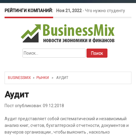
РЕЙТИНГИ КОМПАНИЙ:
Ноя 21, 2022
-
Что нужно студенту
для открытия бизнеса?
Окт 26, 2022
-
Телефония для
Найти:
amoCRM: лучшие инструменты для
бизнеса
BUSINESSMIX
»
РЫНКИ
» АУДИТ
Май 16, 2022
-
Курсовые колебания:
Аудит
как защитить свой бизнес?
Пост опубликован: 09.12.2018
Аудит представляет собой систематический и независимый
анализ книг, счетов, бухгалтерской отчетности, документов и
ваучеров организации , чтобы выяснить , насколько