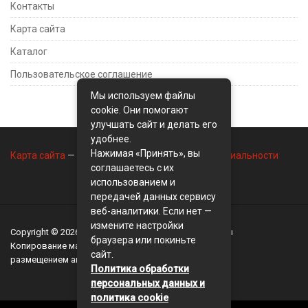
Контакты
Карта сайта
Каталог
Пользовательское соглашение
Мы используем файлы
cookie. Они помогают
улучшать сайт и делать его
удобнее.
Нажимая «Принять», вы
Карта сайта
—
Контакты
—
Политика конфиденциальности
соглашаетесь с их
использованием и
передачей данных сервису
веб-аналитики. Если нет —
измените настройки
Copyright © 2026
BusinessMix
- Экономика и финансы
браузера или покиньте
Копирование материалов разрешается, только с
сайт.
размещением активной ссылки на сайт
BusinessMix
Политика обработки
персональных данных и
политика cookie