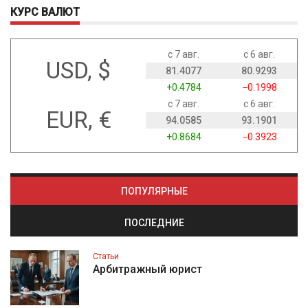
КУРС ВАЛЮТ
с 7 авг.
с 6 авг.
USD, $
81.4077
80.9293
+0.4784
−0.1998
с 7 авг.
с 6 авг.
EUR, €
94.0585
93.1901
+0.8684
−0.3923
ПОПУЛЯРНЫЕ
ПОСЛЕДНИЕ
Статьи
Арбитражный юрист