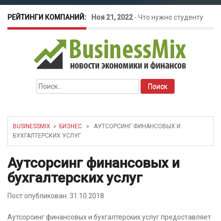
РЕЙТИНГИ КОМПАНИЙ:
Ноя 21, 2022
-
Что нужно студенту
для открытия бизнеса?
Окт 26, 2022
-
Телефония для
Найти:
amoCRM: лучшие инструменты для
бизнеса
BUSINESSMIX
»
БИЗНЕС
» АУТСОРСИНГ ФИНАНСОВЫХ И
БУХГАЛТЕРСКИХ УСЛУГ
Май 16, 2022
-
Курсовые колебания:
Аутсорсинг финансовых и
как защитить свой бизнес?
бухгалтерских услуг
Пост опубликован: 31.10.2018
Аутсорсинг финансовых и бухгалтерских услуг предоставляет