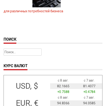
для различных потребностей бизнеса
ПОИСК
Найти:
КУРС ВАЛЮТ
с 8 авг.
с 7 авг.
USD, $
82.1665
81.4077
+0.7588
+0.4784
с 8 авг.
с 7 авг.
EUR, €
94.8366
94.0585