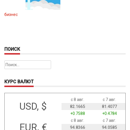
бизнес
ПОИСК
Найти:
КУРС ВАЛЮТ
с 8 авг.
с 7 авг.
USD, $
82.1665
81.4077
+0.7588
+0.4784
с 8 авг.
с 7 авг.
EUR, €
94.8366
94.0585