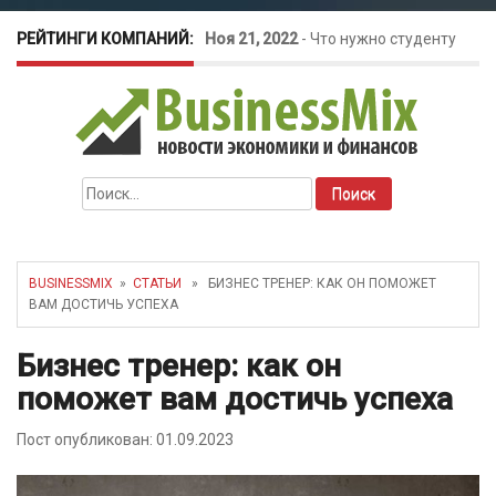
РЕЙТИНГИ КОМПАНИЙ:
Ноя 21, 2022
-
Что нужно студенту
для открытия бизнеса?
Окт 26, 2022
-
Телефония для
Найти:
amoCRM: лучшие инструменты для
бизнеса
BUSINESSMIX
»
СТАТЬИ
» БИЗНЕС ТРЕНЕР: КАК ОН ПОМОЖЕТ
ВАМ ДОСТИЧЬ УСПЕХА
Май 16, 2022
-
Курсовые колебания:
Бизнес тренер: как он
как защитить свой бизнес?
поможет вам достичь успеха
Пост опубликован: 01.09.2023