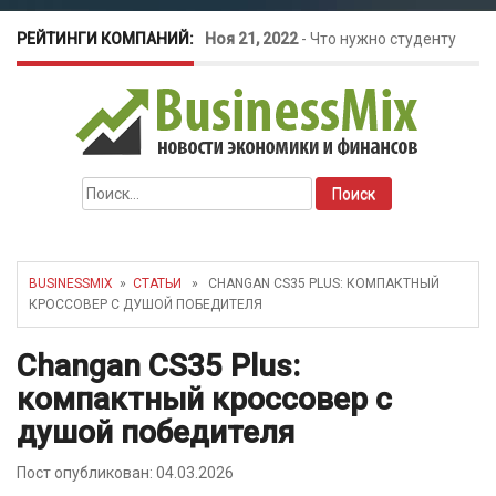
РЕЙТИНГИ КОМПАНИЙ:
Ноя 21, 2022
-
Что нужно студенту
для открытия бизнеса?
Окт 26, 2022
-
Телефония для
Найти:
amoCRM: лучшие инструменты для
бизнеса
BUSINESSMIX
»
СТАТЬИ
» CHANGAN CS35 PLUS: КОМПАКТНЫЙ
КРОССОВЕР С ДУШОЙ ПОБЕДИТЕЛЯ
Май 16, 2022
-
Курсовые колебания:
Changan CS35 Plus:
как защитить свой бизнес?
компактный кроссовер с
душой победителя
Пост опубликован: 04.03.2026