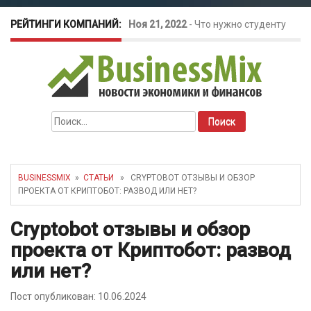
РЕЙТИНГИ КОМПАНИЙ:
Ноя 21, 2022
-
Что нужно студенту
для открытия бизнеса?
Окт 26, 2022
-
Телефония для
Найти:
amoCRM: лучшие инструменты для
бизнеса
BUSINESSMIX
»
СТАТЬИ
» CRYPTOBOT ОТЗЫВЫ И ОБЗОР
ПРОЕКТА ОТ КРИПТОБОТ: РАЗВОД ИЛИ НЕТ?
Май 16, 2022
-
Курсовые колебания:
Cryptobot отзывы и обзор
как защитить свой бизнес?
проекта от Криптобот: развод
или нет?
Пост опубликован: 10.06.2024