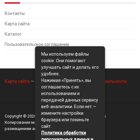
Контакты
Карта сайта
Каталог
Пользовательское соглашение
Мы используем файлы
cookie. Они помогают
улучшать сайт и делать его
удобнее.
Нажимая «Принять», вы
Карта сайта
—
Контакты
—
Политика конфиденциальности
соглашаетесь с их
использованием и
передачей данных сервису
веб-аналитики. Если нет —
измените настройки
Copyright © 2026
BusinessMix
- Экономика и финансы
браузера или покиньте
Копирование материалов разрешается, только с
сайт.
размещением активной ссылки на сайт
BusinessMix
Политика обработки
персональных данных и