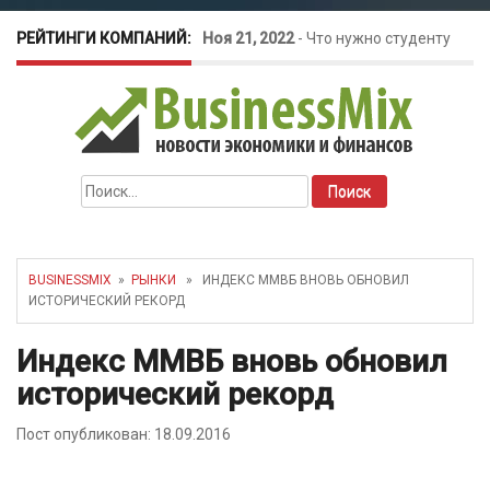
РЕЙТИНГИ КОМПАНИЙ:
Ноя 21, 2022
-
Что нужно студенту
для открытия бизнеса?
Окт 26, 2022
-
Телефония для
Найти:
amoCRM: лучшие инструменты для
бизнеса
BUSINESSMIX
»
РЫНКИ
» ИНДЕКС ММВБ ВНОВЬ ОБНОВИЛ
ИСТОРИЧЕСКИЙ РЕКОРД
Май 16, 2022
-
Курсовые колебания:
Индекс ММВБ вновь обновил
как защитить свой бизнес?
исторический рекорд
Пост опубликован: 18.09.2016