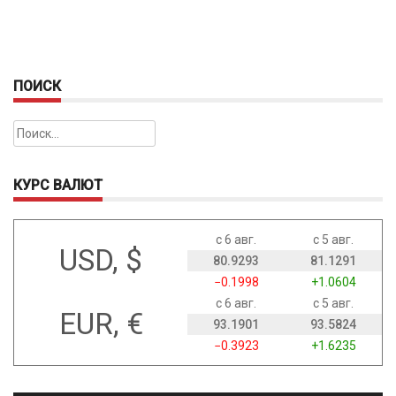
ПОИСК
Найти:
КУРС ВАЛЮТ
с 6 авг.
с 5 авг.
USD, $
80.9293
81.1291
−0.1998
+1.0604
с 6 авг.
с 5 авг.
EUR, €
93.1901
93.5824
−0.3923
+1.6235