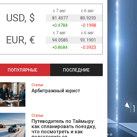
с 7 авг.
с 6 авг.
USD, $
81.4077
80.9293
+0.4784
−0.1998
с 7 авг.
с 6 авг.
EUR, €
94.0585
93.1901
+0.8684
−0.3923
ПОПУЛЯРНЫЕ
ПОСЛЕДНИЕ
Статьи
Арбитражный юрист
Статьи
Путеводитель по Таймыру:
как спланировать поездку,
что посмотреть и как
подготовиться