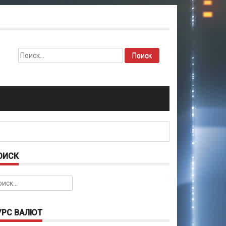
Найти:
ОИСК
йти:
УРС ВАЛЮТ