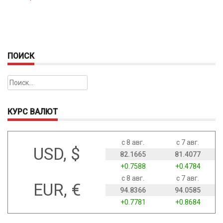
ПОИСК
Найти:
КУРС ВАЛЮТ
с 8 авг.
с 7 авг.
USD, $
82.1665
81.4077
+0.7588
+0.4784
с 8 авг.
с 7 авг.
EUR, €
94.8366
94.0585
+0.7781
+0.8684