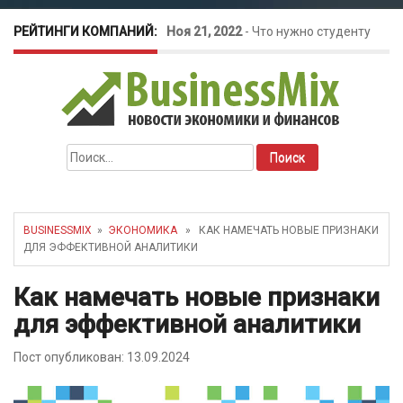
РЕЙТИНГИ КОМПАНИЙ:
Ноя 21, 2022
-
Что нужно студенту
для открытия бизнеса?
Окт 26, 2022
-
Телефония для
Найти:
amoCRM: лучшие инструменты для
бизнеса
BUSINESSMIX
»
ЭКОНОМИКА
» КАК НАМЕЧАТЬ НОВЫЕ ПРИЗНАКИ
ДЛЯ ЭФФЕКТИВНОЙ АНАЛИТИКИ
Май 16, 2022
-
Курсовые колебания:
Как намечать новые признаки
как защитить свой бизнес?
для эффективной аналитики
Пост опубликован: 13.09.2024