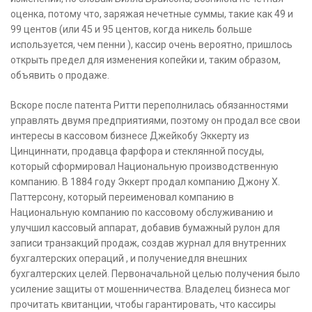
оценка, потому что, заряжая нечетные суммы, такие как 49 и
99 центов (или 45 и 95 центов, когда никель больше
используется, чем пенни ), кассир очень вероятно, пришлось
открыть предел для изменения копейки и, таким образом,
объявить о продаже.
Вскоре после патента Ритти переполнилась обязанностями
управлять двумя предприятиями, поэтому он продал все свои
интересы в кассовом бизнесе Джейкобу Эккерту из
Цинциннати, продавца фарфора и стеклянной посуды,
который сформировал Национальную производственную
компанию. В 1884 году Эккерт продал компанию Джону Х.
Паттерсону, который переименовал компанию в
Национальную компанию по кассовому обслуживанию и
улучшил кассовый аппарат, добавив бумажный рулон для
записи транзакций продаж, создав журнал для внутренних
бухгалтерских операций , и получениедля внешних
бухгалтерских целей. Первоначальной целью получения было
усиление защиты от мошенничества. Владелец бизнеса мог
прочитать квитанции, чтобы гарантировать, что кассиры