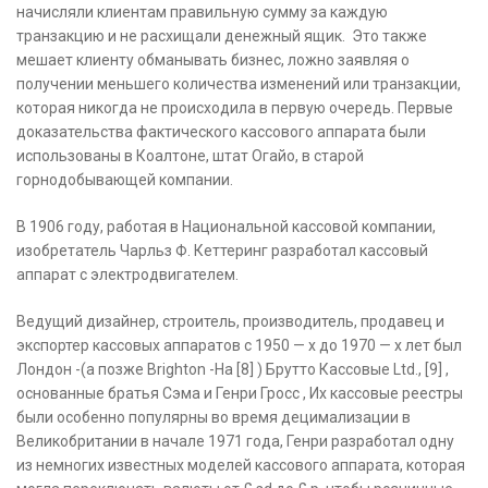
начисляли клиентам правильную сумму за каждую
транзакцию и не расхищали денежный ящик. Это также
мешает клиенту обманывать бизнес, ложно заявляя о
получении меньшего количества изменений или транзакции,
которая никогда не происходила в первую очередь. Первые
доказательства фактического кассового аппарата были
использованы в Коалтоне, штат Огайо, в старой
горнодобывающей компании.
В 1906 году, работая в Национальной кассовой компании,
изобретатель Чарльз Ф. Кеттеринг разработал кассовый
аппарат с электродвигателем.
Ведущий дизайнер, строитель, производитель, продавец и
экспортер кассовых аппаратов с 1950 — х до 1970 — х лет был
Лондон -(а позже Brighton -На [8] ) Брутто Кассовые Ltd., [9] ,
основанные братья Сэма и Генри Гросс , Их кассовые реестры
были особенно популярны во время децимализации в
Великобритании в начале 1971 года, Генри разработал одну
из немногих известных моделей кассового аппарата, которая