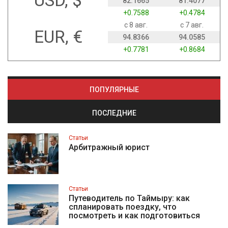
USD, $
82.1665
81.4077
+0.7588
+0.4784
с 8 авг.
с 7 авг.
EUR, €
94.8366
94.0585
+0.7781
+0.8684
ПОПУЛЯРНЫЕ
ПОСЛЕДНИЕ
Статьи
Арбитражный юрист
Статьи
Путеводитель по Таймыру: как
спланировать поездку, что
посмотреть и как подготовиться