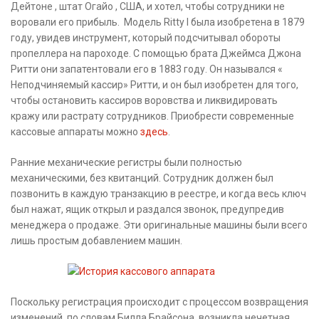
Дейтоне , штат Огайо , США, и хотел, чтобы сотрудники не
воровали его прибыль. Модель Ritty I была изобретена в 1879
году, увидев инструмент, который подсчитывал обороты
пропеллера на пароходе. С помощью брата Джеймса Джона
Ритти они запатентовали его в 1883 году. Он назывался «
Неподчиняемый кассир» Ритти, и он был изобретен для того,
чтобы остановить кассиров воровства и ликвидировать
кражу или растрату сотрудников. Приобрести современные
кассовые аппараты можно
здесь
.
Ранние механические регистры были полностью
механическими, без квитанций. Сотрудник должен был
позвонить в каждую транзакцию в реестре, и когда весь ключ
был нажат, ящик открыл и раздался звонок, предупредив
менеджера о продаже. Эти оригинальные машины были всего
лишь простым добавлением машин.
Поскольку регистрация происходит с процессом возвращения
изменений, по словам Билла Брайсона, возникла нечетная