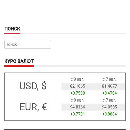
ПОИСК
Найти:
КУРС ВАЛЮТ
с 8 авг.
с 7 авг.
USD, $
82.1665
81.4077
+0.7588
+0.4784
с 8 авг.
с 7 авг.
EUR, €
94.8366
94.0585
+0.7781
+0.8684