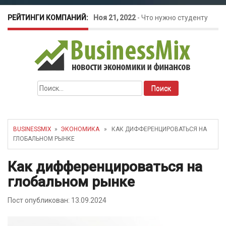
РЕЙТИНГИ КОМПАНИЙ:
Ноя 21, 2022
-
Что нужно студенту
для открытия бизнеса?
Окт 26, 2022
-
Телефония для
Найти:
amoCRM: лучшие инструменты для
бизнеса
BUSINESSMIX
»
ЭКОНОМИКА
» КАК ДИФФЕРЕНЦИРОВАТЬСЯ НА
ГЛОБАЛЬНОМ РЫНКЕ
Май 16, 2022
-
Курсовые колебания:
Как дифференцироваться на
как защитить свой бизнес?
глобальном рынке
Пост опубликован: 13.09.2024