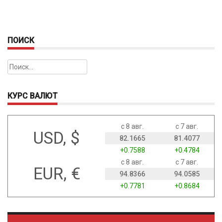
ПОИСК
Найти:
КУРС ВАЛЮТ
с 8 авг.
с 7 авг.
USD, $
82.1665
81.4077
+0.7588
+0.4784
с 8 авг.
с 7 авг.
EUR, €
94.8366
94.0585
+0.7781
+0.8684