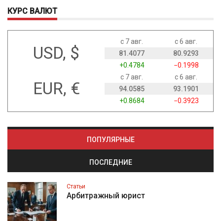
КУРС ВАЛЮТ
с 7 авг.
с 6 авг.
USD, $
81.4077
80.9293
+0.4784
−0.1998
с 7 авг.
с 6 авг.
EUR, €
94.0585
93.1901
+0.8684
−0.3923
ПОПУЛЯРНЫЕ
ПОСЛЕДНИЕ
Статьи
Арбитражный юрист