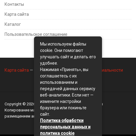
Контакты
Карта сайта
Каталог
Пользовательское соглашение
Мы используем файлы
cookie. Они помогают
улучшать сайт и делать его
удобнее.
Нажимая «Принять», вы
Карта сайта
—
Контакты
—
Политика конфиденциальности
соглашаетесь с их
использованием и
передачей данных сервису
веб-аналитики. Если нет —
измените настройки
Copyright © 2026
BusinessMix
- Экономика и финансы
браузера или покиньте
Копирование материалов разрешается, только с
сайт.
размещением активной ссылки на сайт
BusinessMix
Политика обработки
персональных данных и
политика cookie