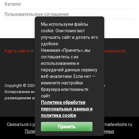
Каталог
Пользовательское соглашение
Мы используем файлы
cookie. Они помогают
улучшать сайт и делать его
удобнее.
Нажимая «Принять», вы
Карта сайта
—
Контакты
—
Политика конфиденциальности
соглашаетесь с их
использованием и
передачей данных сервису
веб-аналитики. Если нет —
измените настройки
Copyright © 2026
BusinessMix
- Экономика и финансы
браузера или покиньте
Копирование материалов разрешается, только с
сайт.
размещением активной ссылки на сайт
BusinessMix
Политика обработки
персональных данных и
политика cookie
Связаться с редакцией сайта: businessmix.ru@mailwebsite.ru
Принять
Политика обработки персональных данных