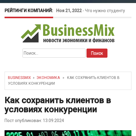
РЕЙТИНГИ КОМПАНИЙ:
Ноя 21, 2022
-
Что нужно студенту
для открытия бизнеса?
Окт 26, 2022
-
Телефония для
Найти:
amoCRM: лучшие инструменты для
бизнеса
BUSINESSMIX
»
ЭКОНОМИКА
» КАК СОХРАНИТЬ КЛИЕНТОВ В
УСЛОВИЯХ КОНКУРЕНЦИИ
Май 16, 2022
-
Курсовые колебания:
Как сохранить клиентов в
как защитить свой бизнес?
условиях конкуренции
Пост опубликован: 13.09.2024