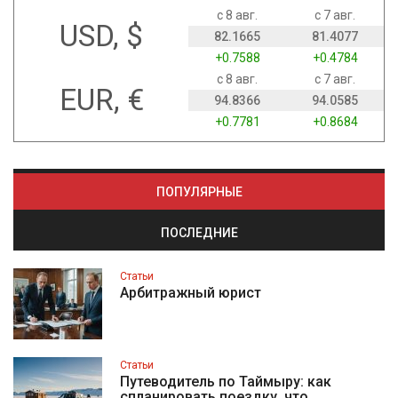
с 8 авг.
с 7 авг.
USD, $
82.1665
81.4077
+0.7588
+0.4784
с 8 авг.
с 7 авг.
EUR, €
94.8366
94.0585
+0.7781
+0.8684
ПОПУЛЯРНЫЕ
ПОСЛЕДНИЕ
Статьи
Арбитражный юрист
Статьи
Путеводитель по Таймыру: как
спланировать поездку, что