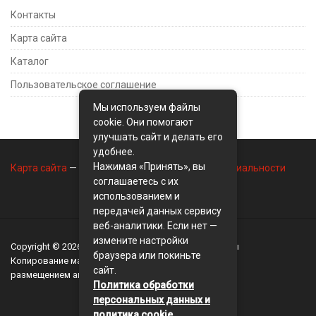
Контакты
Карта сайта
Каталог
Пользовательское соглашение
Мы используем файлы
cookie. Они помогают
улучшать сайт и делать его
удобнее.
Нажимая «Принять», вы
Карта сайта
—
Контакты
—
Политика конфиденциальности
соглашаетесь с их
использованием и
передачей данных сервису
веб-аналитики. Если нет —
измените настройки
Copyright © 2026
BusinessMix
- Экономика и финансы
браузера или покиньте
Копирование материалов разрешается, только с
сайт.
размещением активной ссылки на сайт
BusinessMix
Политика обработки
персональных данных и
политика cookie