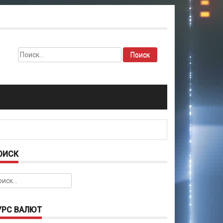
Найти:
ОИСК
йти:
УРС ВАЛЮТ