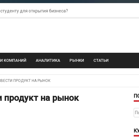
 студенту для открытия бизнеса?
 для amoCRM: лучшие инструменты для бизнеса
колебания: как защитить свой бизнес?
ГИ КОМПАНИЙ
АНАЛИТИКА
РЫНКИ
СТАТЬИ
ВЕСТИ ПРОДУКТ НА РЫНОК
 продукт на рынок
П
На
К