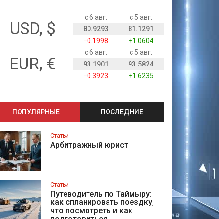
с 6 авг.
с 5 авг.
USD, $
80.9293
81.1291
−0.1998
+1.0604
с 6 авг.
с 5 авг.
EUR, €
93.1901
93.5824
−0.3923
+1.6235
ПОПУЛЯРНЫЕ
ПОСЛЕДНИЕ
Статьи
Арбитражный юрист
Статьи
Путеводитель по Таймыру:
как спланировать поездку,
что посмотреть и как
подготовиться