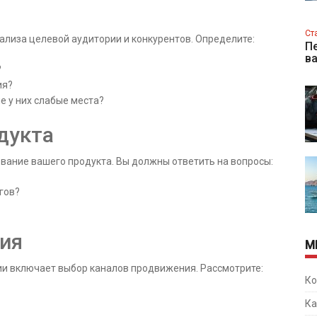
Ст
ализа целевой аудитории и конкурентов. Определите:
Пе
в
?
ия?
е у них слабые места?
дукта
ание вашего продукта. Вы должны ответить на вопросы:
гов?
ия
М
и включает выбор каналов продвижения. Рассмотрите:
Ко
Ка