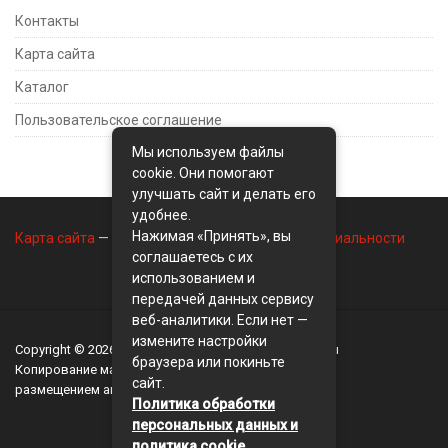
Контакты
Карта сайта
Каталог
Пользовательское соглашение
Мы используем файлы
cookie. Они помогают
улучшать сайт и делать его
удобнее.
Нажимая «Принять», вы
Карта сайта
—
Контакты
—
Политика конфиденциальности
соглашаетесь с их
использованием и
передачей данных сервису
веб-аналитики. Если нет —
измените настройки
Copyright © 2026
BusinessMix
- Экономика и финансы
браузера или покиньте
Копирование материалов разрешается, только с
сайт.
размещением активной ссылки на сайт
BusinessMix
Политика обработки
персональных данных и
политика cookie