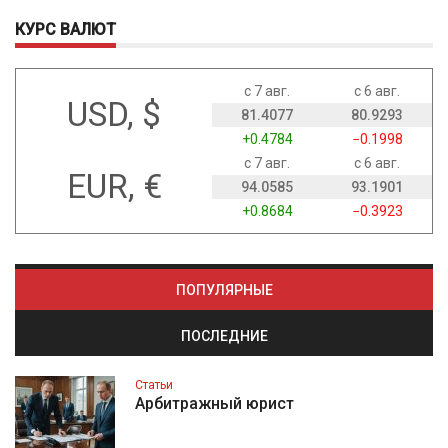
КУРС ВАЛЮТ
с 7 авг.
с 6 авг.
USD, $
81.4077
80.9293
+0.4784
−0.1998
с 7 авг.
с 6 авг.
EUR, €
94.0585
93.1901
+0.8684
−0.3923
ПОПУЛЯРНЫЕ
ПОСЛЕДНИЕ
Статьи
Арбитражный юрист