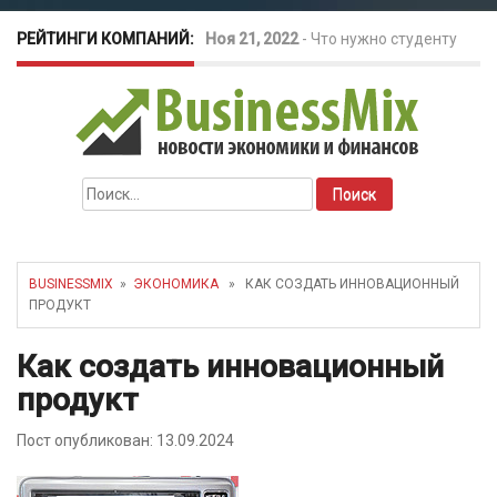
РЕЙТИНГИ КОМПАНИЙ:
Ноя 21, 2022
-
Что нужно студенту
для открытия бизнеса?
Окт 26, 2022
-
Телефония для
Найти:
amoCRM: лучшие инструменты для
бизнеса
BUSINESSMIX
»
ЭКОНОМИКА
» КАК СОЗДАТЬ ИННОВАЦИОННЫЙ
ПРОДУКТ
Май 16, 2022
-
Курсовые колебания:
Как создать инновационный
как защитить свой бизнес?
продукт
Пост опубликован: 13.09.2024