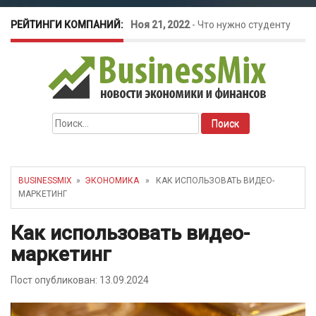
РЕЙТИНГИ КОМПАНИЙ:
Ноя 21, 2022
-
Что нужно студенту
для открытия бизнеса?
Окт 26, 2022
-
Телефония для
Найти:
amoCRM: лучшие инструменты для
бизнеса
BUSINESSMIX
»
ЭКОНОМИКА
» КАК ИСПОЛЬЗОВАТЬ ВИДЕО-
МАРКЕТИНГ
Май 16, 2022
-
Курсовые колебания:
Как использовать видео-
как защитить свой бизнес?
маркетинг
Пост опубликован: 13.09.2024