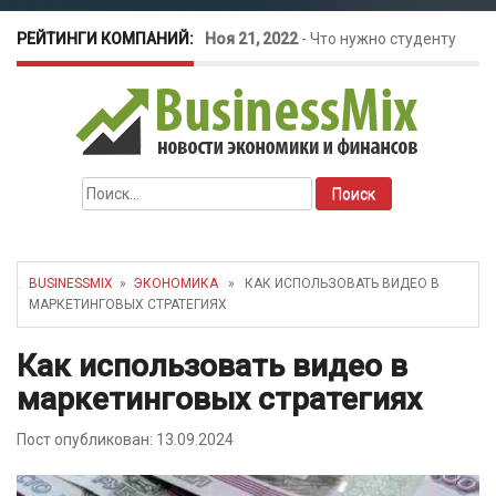
РЕЙТИНГИ КОМПАНИЙ:
Ноя 21, 2022
-
Что нужно студенту
для открытия бизнеса?
Окт 26, 2022
-
Телефония для
Найти:
amoCRM: лучшие инструменты для
бизнеса
BUSINESSMIX
»
ЭКОНОМИКА
» КАК ИСПОЛЬЗОВАТЬ ВИДЕО В
МАРКЕТИНГОВЫХ СТРАТЕГИЯХ
Май 16, 2022
-
Курсовые колебания:
Как использовать видео в
как защитить свой бизнес?
маркетинговых стратегиях
Пост опубликован: 13.09.2024