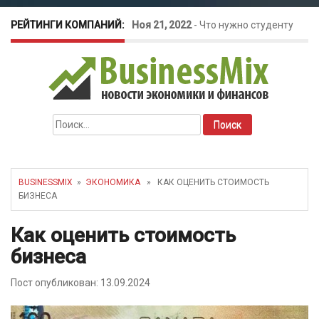
РЕЙТИНГИ КОМПАНИЙ:
Ноя 21, 2022
-
Что нужно студенту
для открытия бизнеса?
Окт 26, 2022
-
Телефония для
Найти:
amoCRM: лучшие инструменты для
бизнеса
BUSINESSMIX
»
ЭКОНОМИКА
» КАК ОЦЕНИТЬ СТОИМОСТЬ
БИЗНЕСА
Май 16, 2022
-
Курсовые колебания:
Как оценить стоимость
как защитить свой бизнес?
бизнеса
Пост опубликован: 13.09.2024