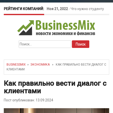
РЕЙТИНГИ КОМПАНИЙ:
Ноя 21, 2022
-
Что нужно студенту
для открытия бизнеса?
Окт 26, 2022
-
Телефония для
Найти:
amoCRM: лучшие инструменты для
бизнеса
BUSINESSMIX
»
ЭКОНОМИКА
» КАК ПРАВИЛЬНО ВЕСТИ ДИАЛОГ С
КЛИЕНТАМИ
Май 16, 2022
-
Курсовые колебания:
Как правильно вести диалог с
как защитить свой бизнес?
клиентами
Пост опубликован: 13.09.2024