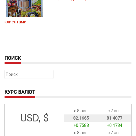
клиентами
ПОИСК
Найти:
КУРС ВАЛЮТ
с 8 авг.
с 7 авг.
USD, $
82.1665
81.4077
+0.7588
+0.4784
с 8 авг.
с 7 авг.