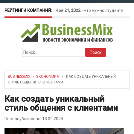
РЕЙТИНГИ КОМПАНИЙ:
Ноя 21, 2022
-
Что нужно студенту
для открытия бизнеса?
Окт 26, 2022
-
Телефония для
Найти:
amoCRM: лучшие инструменты для
бизнеса
BUSINESSMIX
»
ЭКОНОМИКА
» КАК СОЗДАТЬ УНИКАЛЬНЫЙ
СТИЛЬ ОБЩЕНИЯ С КЛИЕНТАМИ
Май 16, 2022
-
Курсовые колебания:
Как создать уникальный
как защитить свой бизнес?
стиль общения с клиентами
Пост опубликован: 13.09.2024