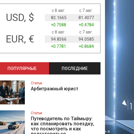
с 8 авг.
с 7 авг.
USD, $
82.1665
81.4077
+0.7588
+0.4784
с 8 авг.
с 7 авг.
EUR, €
94.8366
94.0585
+0.7781
+0.8684
ПОПУЛЯРНЫЕ
ПОСЛЕДНИЕ
Статьи
Арбитражный юрист
Статьи
Путеводитель по Таймыру:
как спланировать поездку,
что посмотреть и как
подготовиться