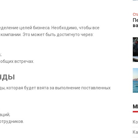
Ст
Пе
в
еделение целей бизнеса. Необходимо, чтобы все
компании. Это может быть достигнуто через:
;
общих встречах.
нды
ы, которая будет взята за выполнение поставленных
М
;
аций;
отрудников.
Ко
Ка