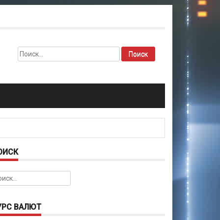
Найти:
ОИСК
йти:
УРС ВАЛЮТ