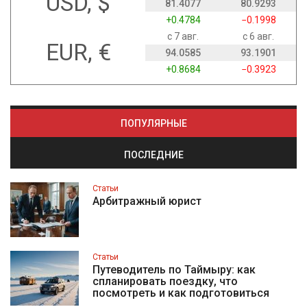
USD, $
81.4077
80.9293
+0.4784
−0.1998
с 7 авг.
с 6 авг.
EUR, €
94.0585
93.1901
+0.8684
−0.3923
ПОПУЛЯРНЫЕ
ПОСЛЕДНИЕ
Статьи
Арбитражный юрист
Статьи
Путеводитель по Таймыру: как
спланировать поездку, что
посмотреть и как подготовиться