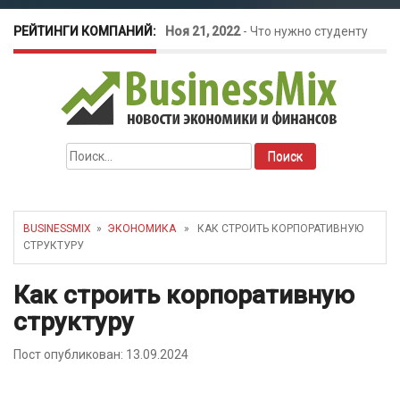
РЕЙТИНГИ КОМПАНИЙ:
Ноя 21, 2022
-
Что нужно студенту
для открытия бизнеса?
Окт 26, 2022
-
Телефония для
Найти:
amoCRM: лучшие инструменты для
бизнеса
BUSINESSMIX
»
ЭКОНОМИКА
» КАК СТРОИТЬ КОРПОРАТИВНУЮ
СТРУКТУРУ
Май 16, 2022
-
Курсовые колебания:
Как строить корпоративную
как защитить свой бизнес?
структуру
Пост опубликован: 13.09.2024