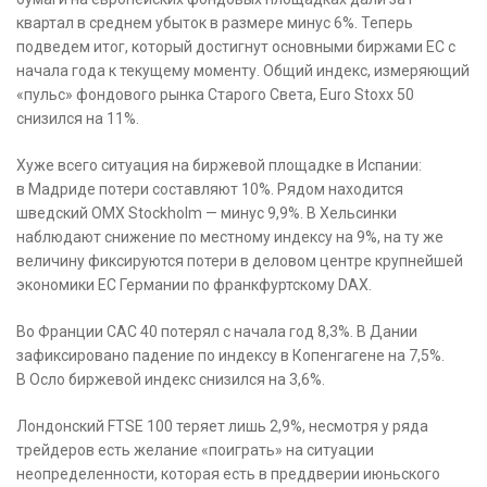
квартал в среднем убыток в размере минус 6%. Теперь
подведем итог, который достигнут основными биржами ЕС с
начала года к текущему моменту. Общий индекс, измеряющий
«пульс» фондового рынка Старого Света, Euro Stoxx 50
снизился на 11%.
Хуже всего ситуация на биржевой площадке в Испании:
в Мадриде потери составляют 10%. Рядом находится
шведский OMX Stockholm — минус 9,9%. В Хельсинки
наблюдают снижение по местному индексу на 9%, на ту же
величину фиксируются потери в деловом центре крупнейшей
экономики ЕС Германии по франкфуртскому DAX.
Во Франции CAC 40 потерял с начала год 8,3%. В Дании
зафиксировано падение по индексу в Копенгагене на 7,5%.
В Осло биржевой индекс снизился на 3,6%.
Лондонский FTSE 100 теряет лишь 2,9%, несмотря у ряда
трейдеров есть желание «поиграть» на ситуации
неопределенности, которая есть в преддверии июньского