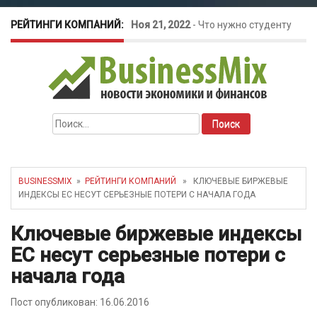
РЕЙТИНГИ КОМПАНИЙ:
Ноя 21, 2022
-
Что нужно студенту
для открытия бизнеса?
Окт 26, 2022
-
Телефония для
Найти:
amoCRM: лучшие инструменты для
бизнеса
BUSINESSMIX
»
РЕЙТИНГИ КОМПАНИЙ
» КЛЮЧЕВЫЕ БИРЖЕВЫЕ
ИНДЕКСЫ ЕС НЕСУТ СЕРЬЕЗНЫЕ ПОТЕРИ С НАЧАЛА ГОДА
Май 16, 2022
-
Курсовые колебания:
Ключевые биржевые индексы
как защитить свой бизнес?
ЕС несут серьезные потери с
начала года
Пост опубликован: 16.06.2016