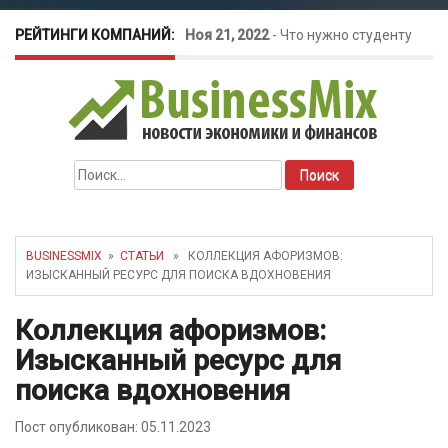
РЕЙТИНГИ КОМПАНИЙ:
Ноя 21, 2022
-
Что нужно студенту
для открытия бизнеса?
Окт 26, 2022
-
Телефония для
Найти:
amoCRM: лучшие инструменты для
бизнеса
BUSINESSMIX
»
СТАТЬИ
» КОЛЛЕКЦИЯ АФОРИЗМОВ:
ИЗЫСКАННЫЙ РЕСУРС ДЛЯ ПОИСКА ВДОХНОВЕНИЯ
Май 16, 2022
-
Курсовые колебания:
Коллекция афоризмов:
как защитить свой бизнес?
Изысканный ресурс для
поиска вдохновения
Пост опубликован: 05.11.2023