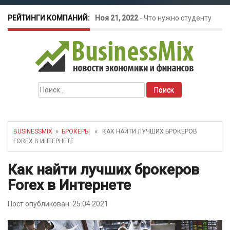
РЕЙТИНГИ КОМПАНИЙ:
Ноя 21, 2022
-
Что нужно студенту
для открытия бизнеса?
Окт 26, 2022
-
Телефония для
Найти:
amoCRM: лучшие инструменты для
бизнеса
BUSINESSMIX
»
БРОКЕРЫ
» КАК НАЙТИ ЛУЧШИХ БРОКЕРОВ
FOREX В ИНТЕРНЕТЕ
Май 16, 2022
-
Курсовые колебания:
Как найти лучших брокеров
как защитить свой бизнес?
Forex в Интернете
Пост опубликован: 25.04.2021