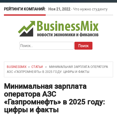
РЕЙТИНГИ КОМПАНИЙ:
Ноя 21, 2022
-
Что нужно студенту
для открытия бизнеса?
Окт 26, 2022
-
Телефония для
Найти:
amoCRM: лучшие инструменты для
бизнеса
BUSINESSMIX
»
СТАТЬИ
» МИНИМАЛЬНАЯ ЗАРПЛАТА ОПЕРАТОРА
АЗС «ГАЗПРОМНЕФТЬ» В 2025 ГОДУ: ЦИФРЫ И ФАКТЫ
Май 16, 2022
-
Курсовые колебания:
Минимальная зарплата
как защитить свой бизнес?
оператора АЗС
«Газпромнефть» в 2025 году:
цифры и факты