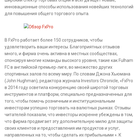
широкий спектр торговых опций и всегда ищет новые,
инновационные способы использования новейших технологий
для повышения общего торгового опыта.
В FxPro работает более 150 сотрудников, чтобы
удовлетворить ваши интересы. Благоприятных отзывов
много, и фирма очень активна в местных сообществах,
спонсируя многие команды высокого уровня, такие как Fulham
FC в английской премьер-лиге, во множество других
спортивных залов по всему миру. По словам Джона Хьюмана
(John Hughman), редактора журнала Investors Chronicle, «FxPro
в 2014 году осветила конкуренцию своей широтой торговых
инструментов и платформ, специально предназначенных для
того, чтобы помочь розничным и институциональным
инвесторам успешно торговать на валютных рынках. Отзывы
читателей показали, что инвесторы искренне убеждены в том,
что фирма продвигает эту дополнительную милю для защиты
своих клиентов и предоставления им продуктов и услуг,
направленных на то, чтобы сделать их прибыльными ». К