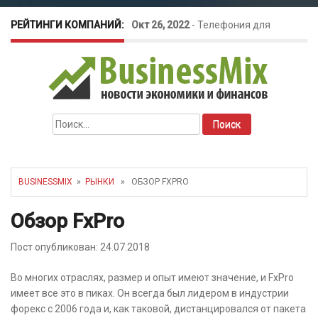
РЕЙТИНГИ КОМПАНИЙ:
Окт 26, 2022
-
Телефония для
amoCRM: лучшие инструменты для
бизнеса
Найти:
Май 16, 2022
-
Курсовые колебания:
как защитить свой бизнес?
BUSINESSMIX
»
РЫНКИ
» ОБЗОР FXPRO
Обзор FxPro
Пост опубликован: 24.07.2018
Во многих отраслях, размер и опыт имеют значение, и FxPro
имеет все это в пиках. Он всегда был лидером в индустрии
форекс с 2006 года и, как таковой, дистанцировался от пакета