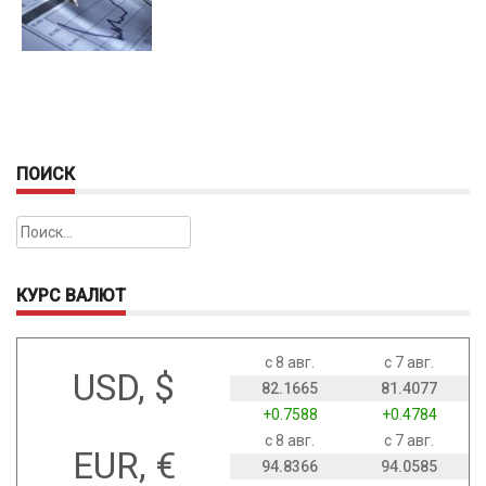
ПОИСК
Найти:
КУРС ВАЛЮТ
с 8 авг.
с 7 авг.
USD, $
82.1665
81.4077
+0.7588
+0.4784
с 8 авг.
с 7 авг.
EUR, €
94.8366
94.0585