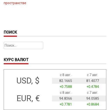
пространстве
ПОИСК
Найти:
КУРС ВАЛЮТ
с 8 авг.
с 7 авг.
USD, $
82.1665
81.4077
+0.7588
+0.4784
с 8 авг.
с 7 авг.
EUR, €
94.8366
94.0585
+0.7781
+0.8684