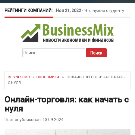
РЕЙТИНГИ КОМПАНИЙ:
Ноя 21, 2022
-
Что нужно студенту
для открытия бизнеса?
Окт 26, 2022
-
Телефония для
Найти:
amoCRM: лучшие инструменты для
бизнеса
BUSINESSMIX
»
ЭКОНОМИКА
» ОНЛАЙН-ТОРГОВЛЯ: КАК НАЧАТЬ
С НУЛЯ
Май 16, 2022
-
Курсовые колебания:
Онлайн-торговля: как начать с
как защитить свой бизнес?
нуля
Пост опубликован: 13.09.2024