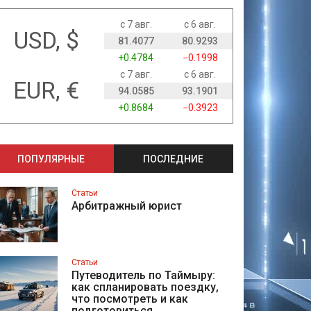
с 7 авг.
с 6 авг.
USD, $
81.4077
80.9293
+0.4784
−0.1998
с 7 авг.
с 6 авг.
EUR, €
94.0585
93.1901
+0.8684
−0.3923
ПОПУЛЯРНЫЕ
ПОСЛЕДНИЕ
Статьи
Арбитражный юрист
Статьи
Путеводитель по Таймыру:
как спланировать поездку,
что посмотреть и как
подготовиться