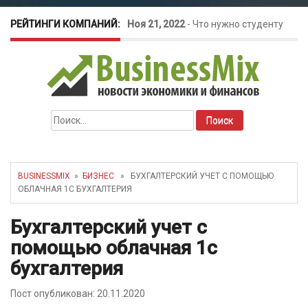
РЕЙТИНГИ КОМПАНИЙ:
Ноя 21, 2022
-
Что нужно студенту
для открытия бизнеса?
Окт 26, 2022
-
Телефония для
Найти:
amoCRM: лучшие инструменты для
бизнеса
BUSINESSMIX
»
БИЗНЕС
» БУХГАЛТЕРСКИЙ УЧЕТ С ПОМОЩЬЮ
ОБЛАЧНАЯ 1С БУХГАЛТЕРИЯ
Май 16, 2022
-
Курсовые колебания:
Бухгалтерский учет с
как защитить свой бизнес?
помощью облачная 1с
бухгалтерия
Пост опубликован: 20.11.2020