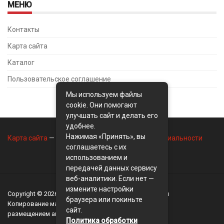
МЕНЮ
Контакты
Карта сайта
Каталог
Пользовательское соглашение
Мы используем файлы
cookie. Они помогают
улучшать сайт и делать его
удобнее.
Нажимая «Принять», вы
Карта сайта
—
Контакты
—
Политика конфиденциальности
соглашаетесь с их
использованием и
передачей данных сервису
веб-аналитики. Если нет —
измените настройки
Copyright © 2026
BusinessMix
- Экономика и финансы
браузера или покиньте
Копирование материалов разрешается, только с
сайт.
размещением активной ссылки на сайт
BusinessMix
Политика обработки