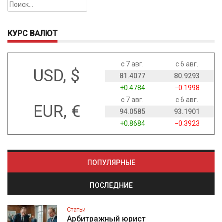
Найти:
КУРС ВАЛЮТ
с 7 авг.
с 6 авг.
USD, $
81.4077
80.9293
+0.4784
−0.1998
с 7 авг.
с 6 авг.
EUR, €
94.0585
93.1901
+0.8684
−0.3923
ПОПУЛЯРНЫЕ
ПОСЛЕДНИЕ
Статьи
Арбитражный юрист