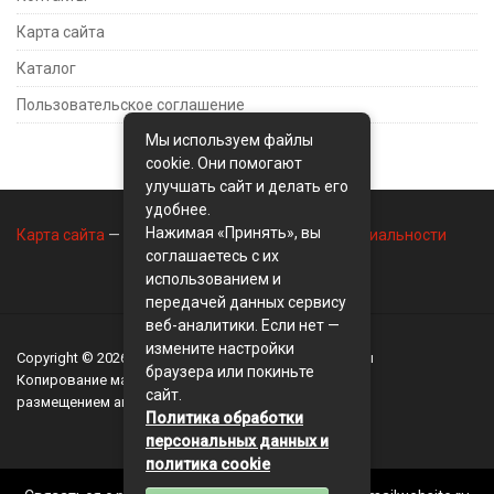
Карта сайта
Каталог
Пользовательское соглашение
Мы используем файлы
cookie. Они помогают
улучшать сайт и делать его
удобнее.
Нажимая «Принять», вы
Карта сайта
—
Контакты
—
Политика конфиденциальности
соглашаетесь с их
использованием и
передачей данных сервису
веб-аналитики. Если нет —
измените настройки
Copyright © 2026
BusinessMix
- Экономика и финансы
браузера или покиньте
Копирование материалов разрешается, только с
сайт.
размещением активной ссылки на сайт
BusinessMix
Политика обработки
персональных данных и
политика cookie