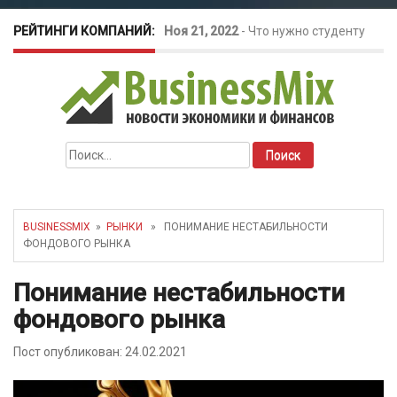
РЕЙТИНГИ КОМПАНИЙ:
Ноя 21, 2022
-
Что нужно студенту
для открытия бизнеса?
Окт 26, 2022
-
Телефония для
Найти:
amoCRM: лучшие инструменты для
бизнеса
BUSINESSMIX
»
РЫНКИ
» ПОНИМАНИЕ НЕСТАБИЛЬНОСТИ
ФОНДОВОГО РЫНКА
Май 16, 2022
-
Курсовые колебания:
Понимание нестабильности
как защитить свой бизнес?
фондового рынка
Пост опубликован: 24.02.2021