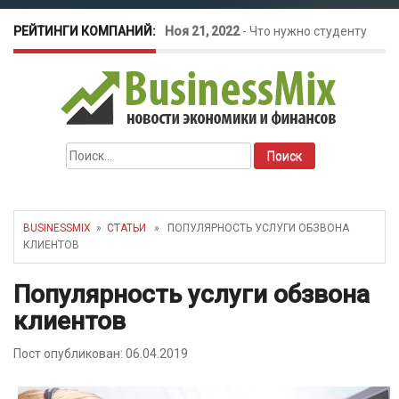
РЕЙТИНГИ КОМПАНИЙ:
Ноя 21, 2022
-
Что нужно студенту
для открытия бизнеса?
Окт 26, 2022
-
Телефония для
Найти:
amoCRM: лучшие инструменты для
бизнеса
BUSINESSMIX
»
СТАТЬИ
» ПОПУЛЯРНОСТЬ УСЛУГИ ОБЗВОНА
КЛИЕНТОВ
Май 16, 2022
-
Курсовые колебания:
Популярность услуги обзвона
как защитить свой бизнес?
клиентов
Пост опубликован: 06.04.2019