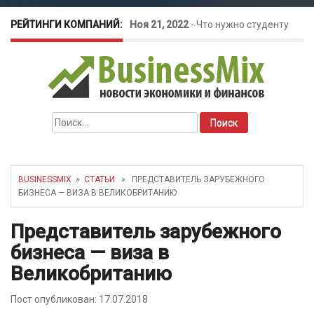
РЕЙТИНГИ КОМПАНИЙ:
Ноя 21, 2022
-
Что нужно студенту
для открытия бизнеса?
Окт 26, 2022
-
Телефония для
Найти:
amoCRM: лучшие инструменты для
бизнеса
BUSINESSMIX
»
СТАТЬИ
» ПРЕДСТАВИТЕЛЬ ЗАРУБЕЖНОГО
БИЗНЕСА — ВИЗА В ВЕЛИКОБРИТАНИЮ
Май 16, 2022
-
Курсовые колебания:
Представитель зарубежного
как защитить свой бизнес?
бизнеса — виза в
Великобританию
Пост опубликован: 17.07.2018