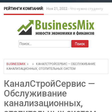
РЕЙТИНГИ КОМПАНИЙ:
Окт 26, 2022
-
Телефония для
amoCRM: лучшие инструменты для
бизнеса
Найти:
Май 16, 2022
-
Курсовые колебания:
как защитить свой бизнес?
BUSINESSMIX
» » КАНАЛСТРОЙСЕРВИС — ОБСЛУЖИВАНИЕ
КАНАЛИЗАЦИОННЫХ, ОТОПИТЕЛЬНЫХ СИСТЕМ
КаналСтройСервис —
Обслуживание
канализационных,