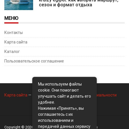
сезон и формат отдыха
МЕНЮ
Контакты
Карта сайта
Каталог
Пользовательское соглашение
Мы используем файлы
cookie. Они помогают
Карта сайта
—
Контакты
—
Политика конфиденциальности
улучшать сайт и делать его
удобнее.
Нажимая «Принять», вы
соглашаетесь с их
использованием и
передачей данных сервису
Copyright © 2026
BusinessMix
- Экономика и финансы