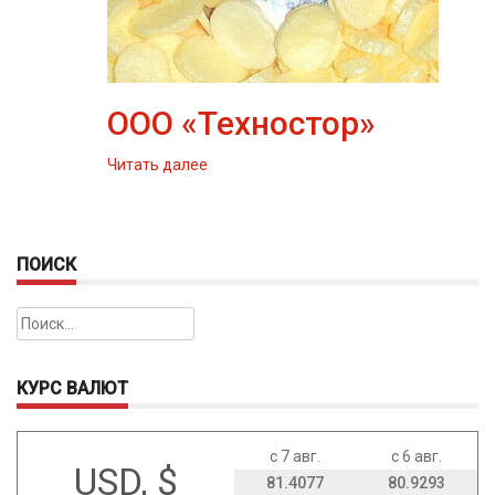
ООО «Техностор»
Читать далее
ПОИСК
Найти:
КУРС ВАЛЮТ
с 7 авг.
с 6 авг.
USD, $
81.4077
80.9293