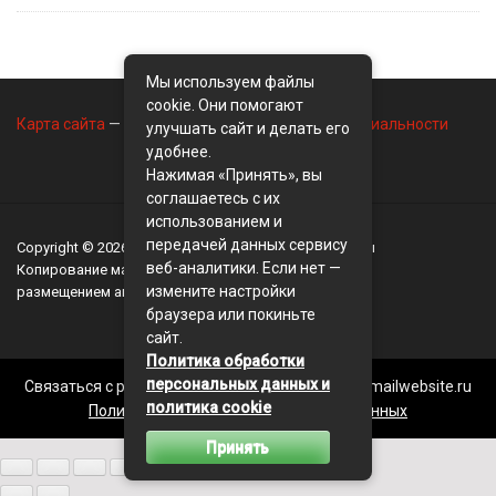
Мы используем файлы
cookie. Они помогают
Карта сайта
—
Контакты
—
Политика конфиденциальности
улучшать сайт и делать его
удобнее.
Нажимая «Принять», вы
соглашаетесь с их
использованием и
передачей данных сервису
Copyright © 2026
BusinessMix
- Экономика и финансы
веб-аналитики. Если нет —
Копирование материалов разрешается, только с
измените настройки
размещением активной ссылки на сайт
BusinessMix
браузера или покиньте
сайт.
Политика обработки
персональных данных и
Связаться с редакцией сайта: businessmix.ru@mailwebsite.ru
политика cookie
Политика обработки персональных данных
Принять