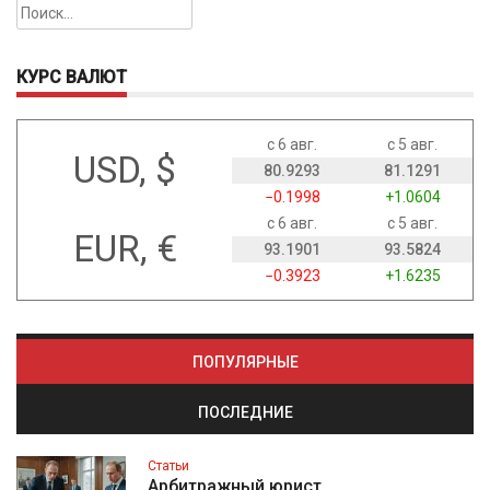
Найти:
КУРС ВАЛЮТ
с 6 авг.
с 5 авг.
USD, $
80.9293
81.1291
−0.1998
+1.0604
с 6 авг.
с 5 авг.
EUR, €
93.1901
93.5824
−0.3923
+1.6235
ПОПУЛЯРНЫЕ
ПОСЛЕДНИЕ
Статьи
Арбитражный юрист