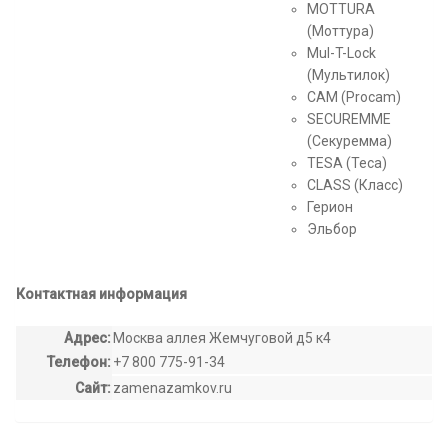
MOTTURA
(Моттура)
Mul-T-Lock
(Мультилок)
САМ (Procam)
SECUREMME
(Секуремма)
TESA (Теса)
CLASS (Класс)
Герион
Эльбор
Контактная информация
Адрес:
Москва аллея Жемчуговой д5 к4
Телефон:
+7 800 775-91-34
Сайт:
zamenazamkov.ru