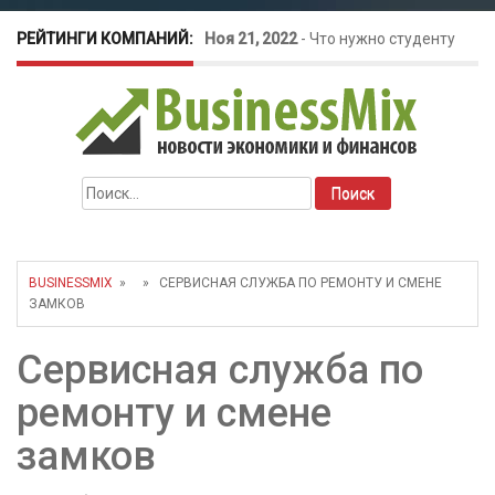
РЕЙТИНГИ КОМПАНИЙ:
Ноя 21, 2022
-
Что нужно студенту
для открытия бизнеса?
Окт 26, 2022
-
Телефония для
Найти:
amoCRM: лучшие инструменты для
бизнеса
BUSINESSMIX
» » СЕРВИСНАЯ СЛУЖБА ПО РЕМОНТУ И СМЕНЕ
ЗАМКОВ
Май 16, 2022
-
Курсовые колебания:
Сервисная служба по
как защитить свой бизнес?
ремонту и смене
замков