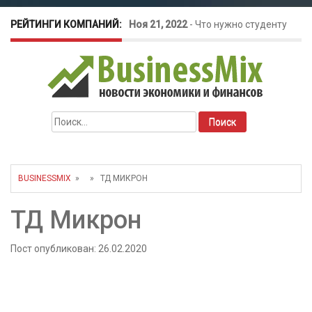
РЕЙТИНГИ КОМПАНИЙ:
Ноя 21, 2022
-
Что нужно студенту
для открытия бизнеса?
Окт 26, 2022
-
Телефония для
Найти:
amoCRM: лучшие инструменты для
бизнеса
BUSINESSMIX
» » ТД МИКРОН
Май 16, 2022
-
Курсовые колебания:
ТД Микрон
как защитить свой бизнес?
Пост опубликован: 26.02.2020