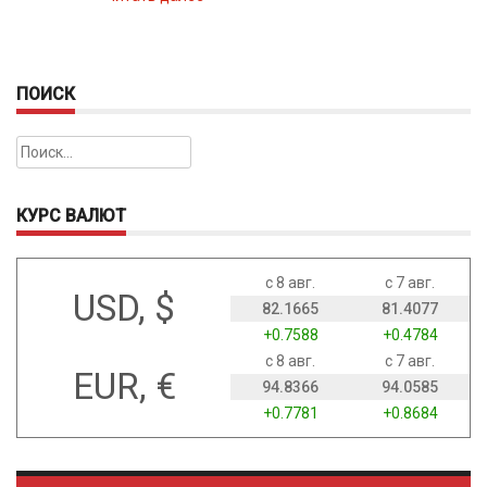
ПОИСК
Найти:
КУРС ВАЛЮТ
с 8 авг.
с 7 авг.
USD, $
82.1665
81.4077
+0.7588
+0.4784
с 8 авг.
с 7 авг.
EUR, €
94.8366
94.0585
+0.7781
+0.8684