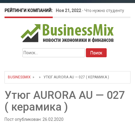
РЕЙТИНГИ КОМПАНИЙ:
Ноя 21, 2022
-
Что нужно студенту
для открытия бизнеса?
Окт 26, 2022
-
Телефония для
Найти:
amoCRM: лучшие инструменты для
бизнеса
BUSINESSMIX
» » УТЮГ AURORA AU — 027 ( КЕРАМИКА )
Май 16, 2022
-
Курсовые колебания:
Утюг AURORA AU — 027
как защитить свой бизнес?
( керамика )
Пост опубликован: 26.02.2020