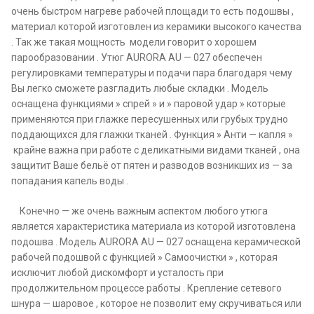
очень быстром нагреве рабочей площади то есть подошвы ,
материал которой изготовлен из керамики высокого качества
. Так же такая мощность модели говорит о хорошем
парообразовании . Утюг AURORA AU — 027 обеспечен
регулировками температуры и подачи пара благодаря чему
Вы легко сможете разгладить любые складки . Модель
оснащена функциями » спрей » и » паровой удар » которые
применяются при глажке пересушенных или грубых трудно
поддающихся для глажки тканей . Функция » Анти — капля »
крайне важна при работе с деликатными видами тканей , она
защитит Ваше бельё от пятен и разводов возникших из — за
попадания капель воды .
Конечно — же очень важным аспектом любого утюга
является характеристика материала из которой изготовлена
подошва . Модель AURORA AU — 027 оснащена керамической
рабочей подошвой с функцией » Самоочистки » , которая
исключит любой дискомфорт и усталость при
продолжительном процессе работы . Крепление сетевого
шнура — шаровое , которое не позволит ему скручиваться или