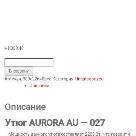
₽
1,338.48
Количество
товара
В корзину
Утюг
Артикул:
380c22640bed
Категория:
Uncategorized
AURORA
Описание
AU
-
027
Описание
(
керамика
Утюг AURORA AU — 027
)
Мощность данного утюга составляет 2200 Вт , что говорит о