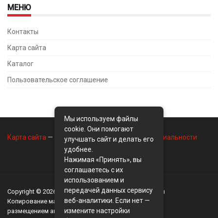
МЕНЮ
Контакты
Карта сайта
Каталог
Пользовательское соглашение
Мы используем файлы
cookie. Они помогают
Карта сайта
—
Контакты
—
Политика конфиденциальности
улучшать сайт и делать его
удобнее.
Нажимая «Принять», вы
соглашаетесь с их
использованием и
передачей данных сервису
Copyright © 2026
BusinessMix
- Экономика и финансы
веб-аналитики. Если нет —
Копирование материалов разрешается, только с
измените настройки
размещением активной ссылки на сайт
BusinessMix